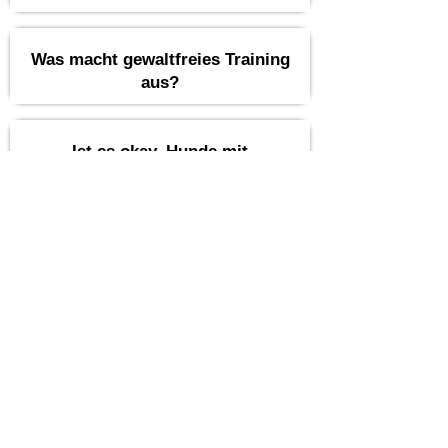
Was macht gewaltfreies Training
aus?
Ist es okay, Hunde mit
Wasserflaschen zu bespritzen?
Sollte ich immer machen, was
der Trainer sagt?
⭐5,0 Sterne bei über 100 Google-
Bewertungen
Unsere gewaltfreien
Trainingsmethoden überzeugen im
Alltag – das zeigen über 100 positive