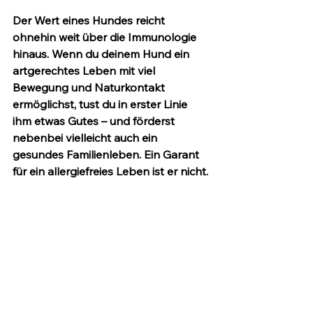
Der Wert eines Hundes reicht 
ohnehin weit über die Immunologie 
hinaus. Wenn du deinem Hund ein 
artgerechtes Leben mit viel 
Bewegung und Naturkontakt 
ermöglichst, tust du in erster Linie 
ihm
 etwas Gutes – und förderst 
nebenbei vielleicht auch ein 
gesundes Familienleben. Ein Garant 
für ein allergiefreies Leben ist er nicht. 
Aber ein wertvoller Teil eines 
gesunden Lebensstils kann er sehr 
wohl sein.
Quellen
Primärstudien