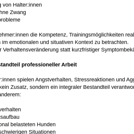
 von Halter:innen
 ohne Zwang
probleme
ehmer:innen die Kompetenz, Trainingsmöglichkeiten real
rn im emotionalen und situativen Kontext zu betrachten.
er Verhaltensveränderung statt kurzfristiger Symptombe
tandteil professioneller Arbeit
er:innen spielen Angstverhalten, Stressreaktionen und Ag
kein Zusatz, sondern ein integraler Bestandteil verantwor
 anderem:
erhalten
tsaufbau
tional belasteten Hunden
 schwierigen Situationen