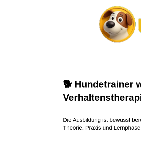
Home
Unser Team
Angebote
Verh
🐕 Hundetrainer 
Verhaltenstherap
Die Ausbildung ist bewusst beru
Theorie, Praxis und Lernphasen