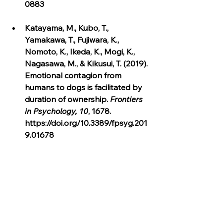
0883
Katayama, M., Kubo, T., 
Yamakawa, T., Fujiwara, K., 
Nomoto, K., Ikeda, K., Mogi, K., 
Nagasawa, M., & Kikusui, T. (2019). 
Emotional contagion from 
humans to dogs is facilitated by 
duration of ownership. 
Frontiers 
in Psychology, 10
, 1678. 
https://doi.org/10.3389/fpsyg.201
9.01678
Somppi, S., Törnqvist, H., Kujala, 
M. V., Hänninen, L., Krause, C. M., 
& Vainio, O. (2016). Dogs evaluate 
threatening facial expressions by 
their biological validity – 
Evidence from event-related 