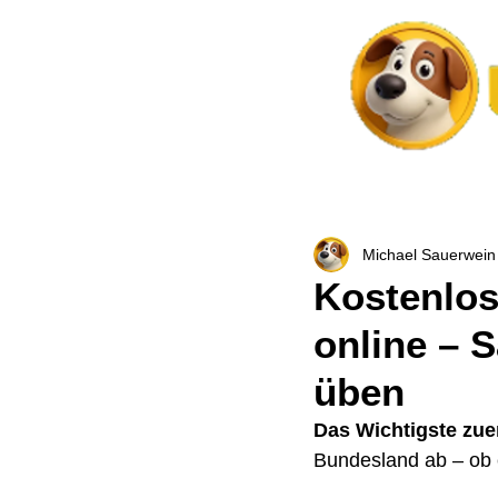
Home
Unser Team
Angebote
Verh
Michael Sauerwei
Kostenlos
online – 
üben
Das Wichtigste zue
Bundesland ab – ob er