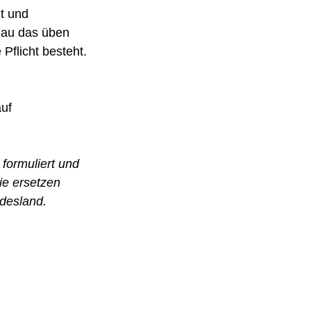
t und 
nau das üben 
flicht besteht.
uf 
 formuliert und 
ie ersetzen 
ndesland.