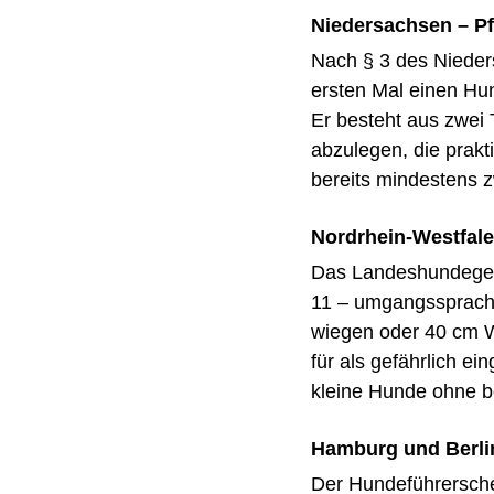
Niedersachsen – Pfl
Nach § 3 des Niede
ersten Mal einen Hun
Er besteht aus zwei 
abzulegen, die prakt
bereits mindestens z
Nordrhein-Westfal
Das Landeshundeges
11 – umgangssprachl
wiegen oder 40 cm W
für als gefährlich e
kleine Hunde ohne b
Hamburg und Berlin 
Der Hundeführerschein