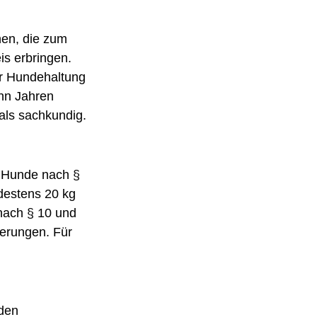
en, die zum 
s erbringen. 
er Hundehaltung 
ehn Jahren 
als sachkundig.
 Hunde nach § 
estens 20 kg 
nach § 10 und 
derungen. Für 
den 