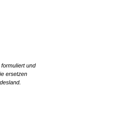
 formuliert und 
ie ersetzen 
ndesland.