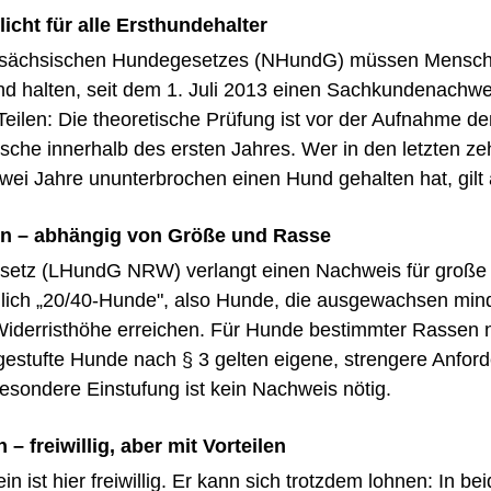
icht für alle Ersthundehalter
rsächsischen Hundegesetzes (NHundG) müssen Mensch
d halten, seit dem 1. Juli 2013 einen Sachkundenachwei
Teilen: Die theoretische Prüfung ist vor der Aufnahme d
ische innerhalb des ersten Jahres. Wer in den letzten z
wei Jahre ununterbrochen einen Hund gehalten hat, gilt 
en – abhängig von Größe und Rasse
etz (LHundG NRW) verlangt einen Nachweis für große
ich „20/40-Hunde", also Hunde, die ausgewachsen mind
iderristhöhe erreichen. Für Hunde bestimmter Rassen 
ingestufte Hunde nach § 3 gelten eigene, strengere Anfor
esondere Einstufung ist kein Nachweis nötig.
– freiwillig, aber mit Vorteilen
 ist hier freiwillig. Er kann sich trotzdem lohnen: In bei