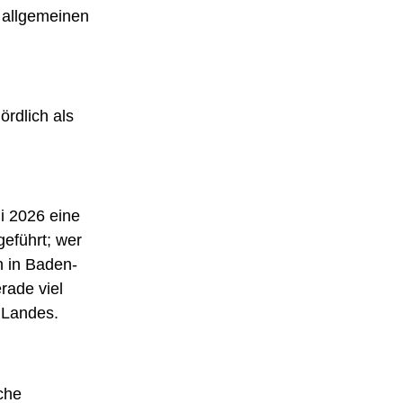
 allgemeinen 
rdlich als 
i 2026 eine 
eführt; wer 
h in Baden-
rade viel 
s Landes.
che 