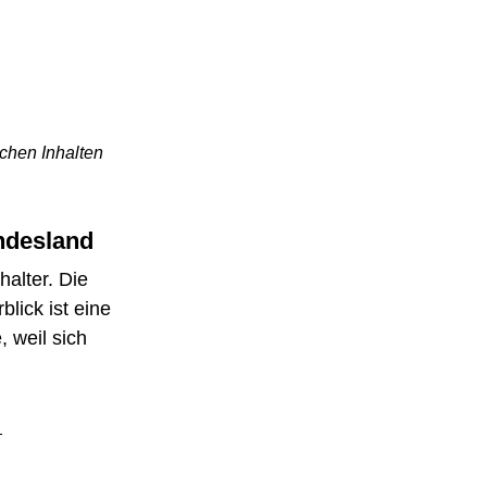
schen Inhalten 
ndesland
alter. Die 
lick ist eine 
 weil sich 
 